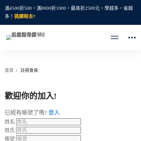
滿4500折500，滿8000折1000，最高折2500元，學越多，省越
多！
挑課程去?
首頁
註冊會員
歡迎你的加入!
已經有帳號了嗎?
登入
姓名
姓氏
帳號