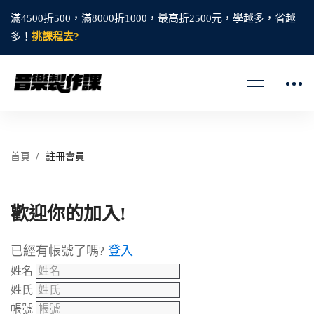
滿4500折500，滿8000折1000，最高折2500元，學越多，省越
多！
挑課程去?
首頁
註冊會員
歡迎你的加入!
已經有帳號了嗎?
登入
姓名
姓氏
帳號