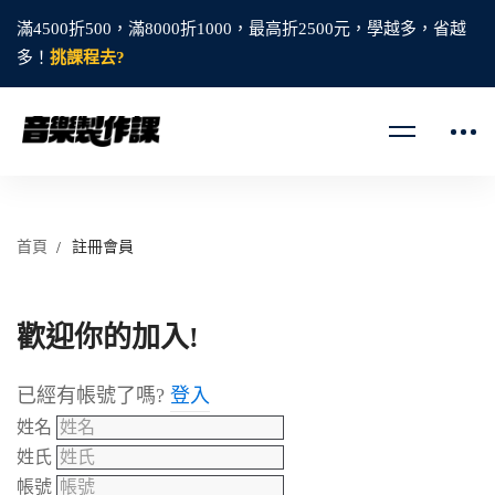
滿4500折500，滿8000折1000，最高折2500元，學越多，省越
多！
挑課程去?
首頁
註冊會員
歡迎你的加入!
已經有帳號了嗎?
登入
姓名
姓氏
帳號