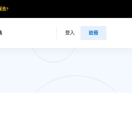
程去?
格
登入
註冊