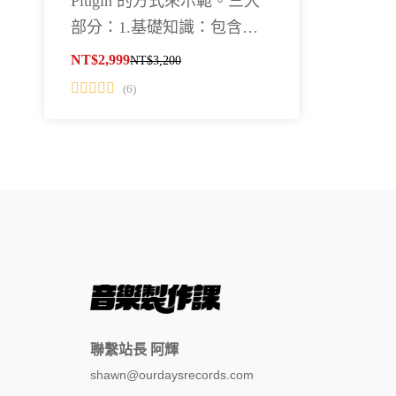
Plugin 的方式來示範。三大
部分：1.基礎知識：包含對
母帶的認識、音量與大小
NT$
2,999
NT$
3,200
聲、環境的設定。 2. 常見手
(6)
法：包含EQ、Compressor、
Saturation 一步一步解釋原理
與應用時機 3. 實際母帶操
作：把第一章與第二章學到
的方式結合，帶領大家操作
母帶在各曲風不同的步驟。
…
聯繫站長 阿輝
shawn@ourdaysrecords.com