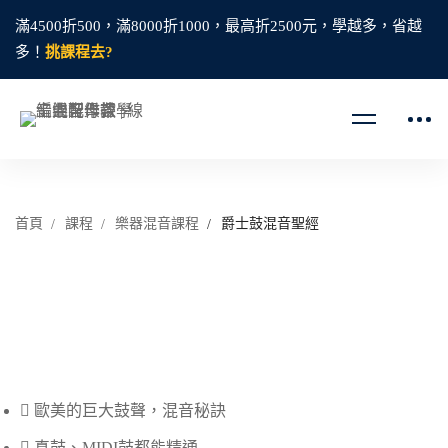
爵士鼓混音聖經
滿4500折500，滿8000折1000，最高折2500元，學越多，省越
多！
挑課程去?
首頁
課程
樂器混音課程
爵士鼓混音聖經
歐美的巨大鼓聲，混音秘訣
真鼓、MIDI鼓都能精通