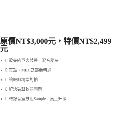
原價
NT$
3,000
元，特價
NT$
2,499
元
歐美的巨大鼓聲，混音秘訣
真鼓、MIDI鼓都能精通
讓鼓組精準對拍
解決鼓聲軟弱問題
贈錄音室鼓組Sample，馬上升級