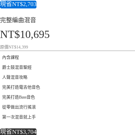
現省
NT$
2,703
完整編曲混音
NT$
10,695
原價
NT$
14,399
內含課程
爵士鼓混音聖經
人聲混音攻略
完美打造電吉他音色
完美打造Bass音色
從零做出流行搖滾
第一次混音就上手
現省
NT$
3,704