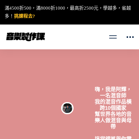
完美打造電吉他音色
滿4500折500，滿8000折1000，最高折2500元，學越多，省越
多！
挑課程去?
嗨，我是阿輝，
一名混音師
我的混音作品橫
跨10個國家
幫世界各地的音
樂人做混音與母
帶