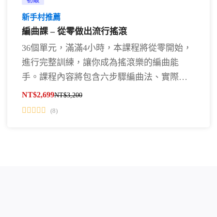
新手村推薦
編曲課 – 從零做出流行搖滾
36個單元，滿滿4小時，本課程將從零開始，
進行完整訓練，讓你成為搖滾樂的編曲能
手。課程內容將包含六步驟編曲法、實際的
編曲各部樂器分解、以及實際操作創作搖滾
NT$
2,699
NT$
3,200
實例給你看。 由音樂製作課站長阿輝分享他
(8)
創作、製作樂團的經驗，完整傳授編曲技
法。除了課程示範外，也鼓勵大家利用課程
音檔持續精進，喜歡搖滾樂，想讓編曲更上
層樓的朋友們，你應該擁有這套課程。 …