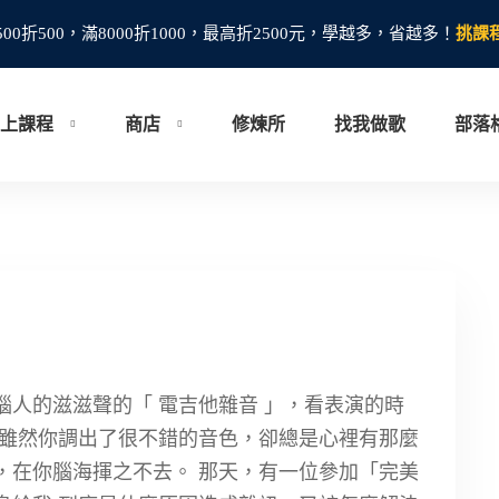
500折500，滿8000折1000，最高折2500元，學越多，省越多！
挑課
上課程
商店
修煉所
找我做歌
部落
人的滋滋聲的「 電吉他雜音 」，看表演的時
 雖然你調出了很不錯的音色，卻總是心裡有那麼
，在你腦海揮之不去。 那天，有一位參加「完美