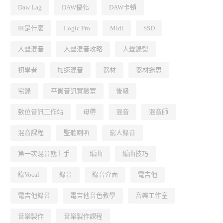
Daw Lag
DAW優化
DAW卡頓
IR是什麼
Logic Pro
Midi
SSD
人聲混音
人聲混音攻略
人聲錄製
初學者
加速混音
器材
器材迷思
宅錄
平衡音訊實驗室
後級
數位音訊工作站
母帶
混音
混音師
混音課程
監聽喇叭
窮人錄音
第一次混音就上手
編曲
編曲技巧
錄Vocal
錄音
錄音介面
電吉他
電吉他錄音
電吉他音色教學
音樂工作室
音樂製作
音樂製作課程