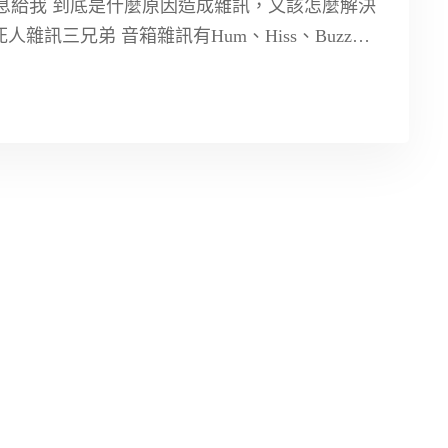
息給我 到底是什麼原因造成雜訊，又該怎麼解決
雜訊三兄弟 音箱雜訊有Hum、Hiss、Buzz三
接地(ground)的，要注意效果器、音箱、甚至
地”不相同，產生電位差引起的雜訊。 .embed-