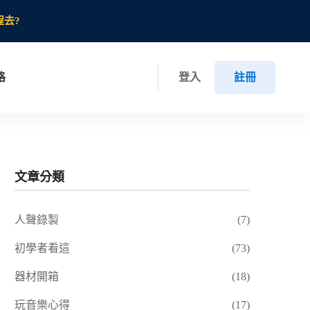
程去?
格
登入
註冊
文章分類
人聲錄製
(7)
初學者看這
(73)
器材開箱
(18)
玩音樂心得
(17)