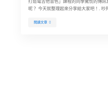
打造電吉他音色」課程的同學驚慌的傳訊
呢？ 今天就整理起來分享給大家吧！. 吵死人
種。 Hum是低頻的雜音，問題常來自於是否
閱讀文章
錄製電腦的三個地方的電源。聽常都是因為”
container …