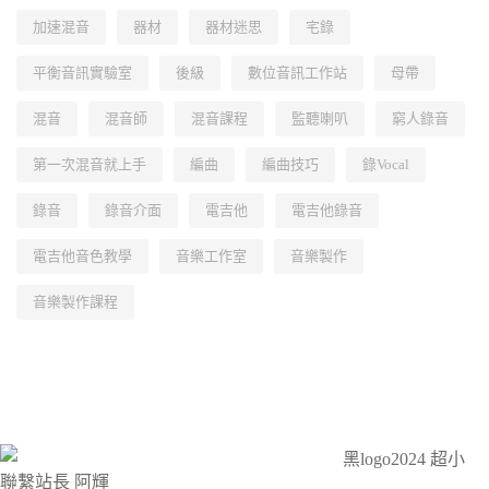
加速混音
器材
器材迷思
宅錄
平衡音訊實驗室
後級
數位音訊工作站
母帶
混音
混音師
混音課程
監聽喇叭
窮人錄音
第一次混音就上手
編曲
編曲技巧
錄Vocal
錄音
錄音介面
電吉他
電吉他錄音
電吉他音色教學
音樂工作室
音樂製作
音樂製作課程
聯繫站長 阿輝