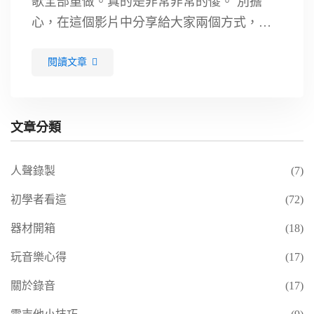
歌全部重做。真的是非常非常的傻。 別擔
心，在這個影片中分享給大家兩個方式，讓
大家在 Cubase打不開 的時候不再驚慌。 建議
閱讀文章
大家點入影片，跟著一起學習會達到最好的
效果。. 一、 打開專案資料夾裡面自動備份的
「bak」檔案 首先，Cubase會在一段時間內，
文章分類
自動將目前的專案儲存成備份的專案檔。 但
是檔案名稱並不是一般專案所使用的格式的
cpr，而是bak檔案。一般在電腦中可能會將這
人聲錄製
(7)
個程式連結為記事本開啟，要記得去更改檔
初學者看這
(72)
案開啟的程式。’ …
器材開箱
(18)
玩音樂心得
(17)
關於錄音
(17)