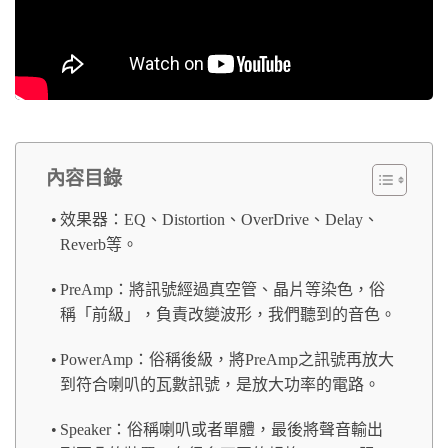
內容目錄
效果器：EQ、Distortion、OverDrive、Delay、
Reverb等。
PreAmp：將訊號經過真空管、晶片等染色，俗
稱「前級」，負責改變波形，我們聽到的音色。
PowerAmp：俗稱後級，將PreAmp之訊號再放大
到符合喇叭的瓦數訊號，是放大功率的電路。
Speaker：俗稱喇叭或者單體，最後將聲音輸出