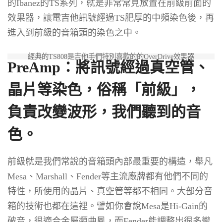
的Ibanez的TS系列，就是非常常見放置在前級前面的
效果器，讓電吉他訊號經過TS肥厚的中頻染色後，再
進入到前級的音箱頭的染色之中。
經典的TS808是吉他手們特別喜歡的的OverDrive效果器
PreAmp：將訊號經過真空管、
晶片等染色，俗稱「前級」，
負責改變波形，我們聽到的
音
色
。
前級就是我們常說的音箱頭內部最重要的構造，舉凡
Mesa、Marshall、Fender等主流廠牌都有他們不同的
特性，所使用的晶片、真空管等都不相同。大部分音
箱的技術也都在這裡。譬如你會說Mesa是Hi-Gain的
破音，很適合金屬類曲風，而Fender能調整出很多蠻