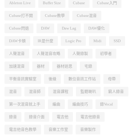
Ableton Live
Buffer Size
Cubase
Cubase入門
Cubase打不開
Cubase教學
Cubase混音
Cubase閃退
DAW
Daw Lag
DAW優化
DAW卡頓
IR是什麼
Logic Pro
Midi
SSD
人聲混音
人聲混音攻略
人聲錄製
初學者
加速混音
器材
器材迷思
宅錄
平衡音訊實驗室
後級
數位音訊工作站
母帶
混音
混音師
混音課程
監聽喇叭
窮人錄音
第一次混音就上手
編曲
編曲技巧
錄Vocal
錄音
錄音介面
電吉他
電吉他錄音
電吉他音色教學
音樂工作室
音樂製作