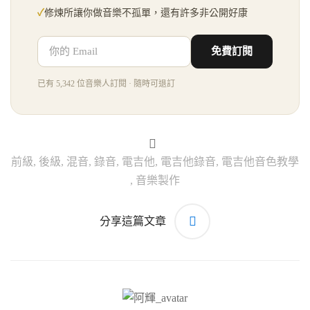
✓
修煉所讓你做音樂不孤單，還有許多非公開好康
免費訂閱
已有 5,342 位音樂人訂閱 · 隨時可退訂
前級
,
後級
,
混音
,
錄音
,
電吉他
,
電吉他錄音
,
電吉他音色教學
,
音樂製作
分享這篇文章