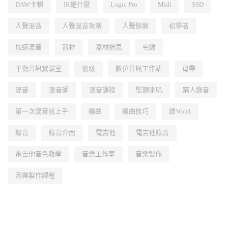
DAW卡頓
IR是什麼
Logic Pro
Midi
SSD
人聲混音
人聲混音攻略
人聲錄製
初學者
加速混音
器材
器材迷思
宅錄
平衡音訊實驗室
後級
數位音訊工作站
母帶
混音
混音師
混音課程
監聽喇叭
窮人錄音
第一次混音就上手
編曲
編曲技巧
錄Vocal
錄音
錄音介面
電吉他
電吉他錄音
電吉他音色教學
音樂工作室
音樂製作
音樂製作課程