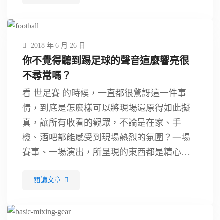
子，創造出不一樣的火花。 …
2018 年 6 月 26 日
你不覺得聽到踢足球的聲音這麼響亮很
不尋常嗎？
看 世足賽 的時候，一直都很驚訝這一件事
情，到底是怎麼樣可以將現場還原得如此擬
真，讓所有收看的觀眾，不論是在家、手
機、酒吧都能感受到現場熱烈的氛圍？一場
賽事、一場演出，所呈現的東西都是精心設
計過的。但是經過現場收音、混音師與攝影
閱讀文章
師的妙手之下，讓我們才有這麼好看的世足
賽。 …