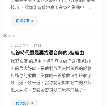
樂編曲更受大家的喜愛呢？以下分享6個 編曲
技巧 ，讓你能有效地應用在你的歌曲中。讓
歌曲有主角，在不同時間切換，能讓歌曲豐
閱讀文章
富度提高。但是同一個時間內多個主角，其
實與沒有主角的意思是一樣的。 …
2018 年 7 月 27 日
宅錄時代還是要找混音師的3個理由
找混音師 的理由？把作品交給混音師與製作
人的最大好處，是他們依照實際做過的經驗
打造你的歌曲。當你的一首歌曲可能聆聽了
幾百遍，幾千遍，當你開始對於歌曲的熟練
度太高時，會開始習慣歌曲原本的樣子。當
你把歌曲交給你喜歡的混音師時，他們可以
閱讀文章
依照樂團的性格，去做出樂團想像不到的樣