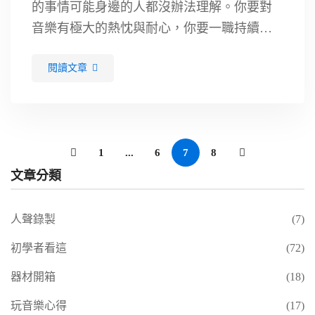
的事情可能身邊的人都沒辦法理解。你要對
音樂有極大的熱忱與耐心，你要一職持續的
推出作品，與人交流、學習新技術。來看看
閱讀文章
這篇文章我與你分享的四個特質才能勝任 混
音工作 喔。 …
1
...
6
7
8
文章分類
人聲錄製
(7)
初學者看這
(72)
器材開箱
(18)
玩音樂心得
(17)