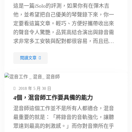
這是一篇iSolo的評測，如果你有在彈木吉
他，並希望把自己優美的琴聲錄下來，你一
定要看這篇文章。輕巧、方便好攜帶收出來
的聲音令人驚艷，品質高結合演出與錄音需
求非常多工安裝與配對都很容易，而且迅速
就可以把你 錄木吉他 的聲響擷取下來，趕快
閱讀文章
來看看這個完整的評測吧！ …
2018 年 5 月 30 日
4個，混音師工作要具備的能力
混音師這個工作並不是所有人都適合，混音
最重要的就是：「將錄音的音軌強化，讓聽
眾達到最高的刺激感。」而你對音樂所在乎