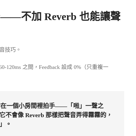
ay——不加 Reverb 也能讓聲
混音技巧。
0-120ms 之間，Feedback 設成 0%（只重複一
y 就像你在一個小房間裡拍手——「啪」一聲之
會像 Reverb 那樣把聲音弄得霧霧的，
」。