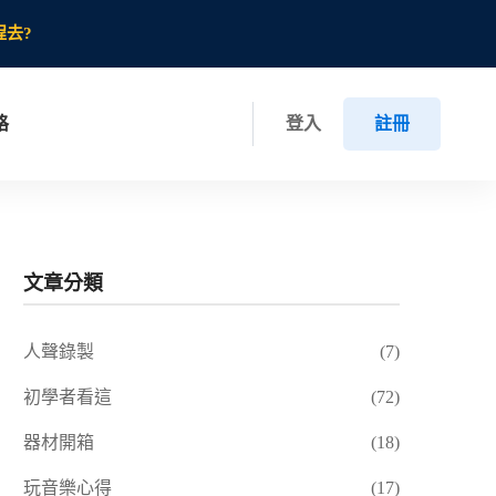
程去?
格
登入
註冊
文章分類
人聲錄製
(7)
初學者看這
(72)
器材開箱
(18)
玩音樂心得
(17)