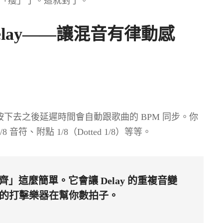
變得「瘦」了。這就對了。
 Delay——讓混音有律動感
按鈕，按下去之後延遲時間會自動跟歌曲的 BPM 同步。你
符、附點 1/8（Dotted 1/8）等等。
對齊」這麼簡單。它會讓 Delay 的重複音變
的打擊樂器在幫你數拍子。