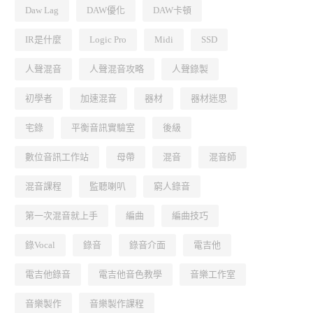
Daw Lag
DAW優化
DAW卡頓
IR是什麼
Logic Pro
Midi
SSD
人聲混音
人聲混音攻略
人聲錄製
初學者
加速混音
器材
器材迷思
宅錄
平衡音訊實驗室
後級
數位音訊工作站
母帶
混音
混音師
混音課程
監聽喇叭
窮人錄音
第一次混音就上手
編曲
編曲技巧
錄Vocal
錄音
錄音介面
電吉他
電吉他錄音
電吉他音色教學
音樂工作室
音樂製作
音樂製作課程