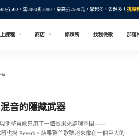
500折500，滿8000折1000，最高折2500元，學越多，省越多！
挑課
上課程
商店
修煉所
找我做歌
部落
 才是混音的隱藏武器
，發現他整首歌只用了一個效果來處理空間——
rb、合成器也掛 Reverb。結果整首歌聽起來像在一個巨大的