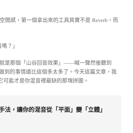
間感，第一個拿出來的工具其實不是 Reverb，而
音嗎？」
印象就是那個「山谷回音效果」——喊一聲然後聽到
elay 能做到的事情遠比這個多太多了。今天這篇文章，我
什麼它可能才是你混音裡最缺的那塊拼圖。
 混音手法，讓你的混音從「平面」變「立體」